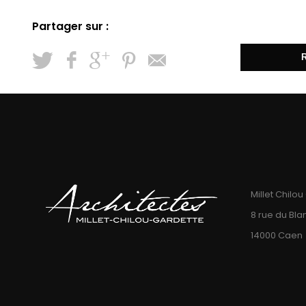
R
Millet Chilo
8 rue du Bla
14000 Caen