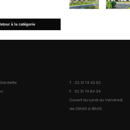
etour à la catégorie
u Gardette
T. : 02 31 74 42 62
nc
F. : 02 31 74 84 34
Ouvert du Lundi au Vendredi
de 09h00 à 18h00.