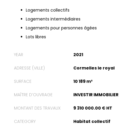
Logements collectifs
Logements intermédiaires
Logements pour personnes âgées
Lots libres
YEAR
2021
ADRESSE (VILLE)
Cormelles le royal
SURFACE
10 189 m²
MAÎTRE D’OUVRAGE
INVESTIR IMMOBILIER
MONTANT DES TRAVAUX
9 310 000.00 € HT
CATEGORY
Habitat collectif